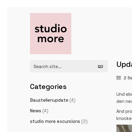
Upda
Search
for:
2 S
Categories
Und ebe
Baustellenupdate
(4)
den neu
News
(4)
And pro
knocked
studio more excursions
(2)